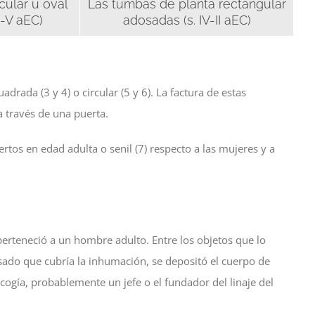
cular u oval
Las tumbas de planta rectangular
I-V aEC)
adosadas (s. IV-II aEC)
rada (3 y 4) o circular (5 y 6). La factura de estas
a través de una puerta.
tos en edad adulta o senil (7) respecto a las mujeres y a
perteneció a un hombre adulto. Entre los objetos que lo
osado que cubría la inhumación, se depositó el cuerpo de
gía, probablemente un jefe o el fundador del linaje del