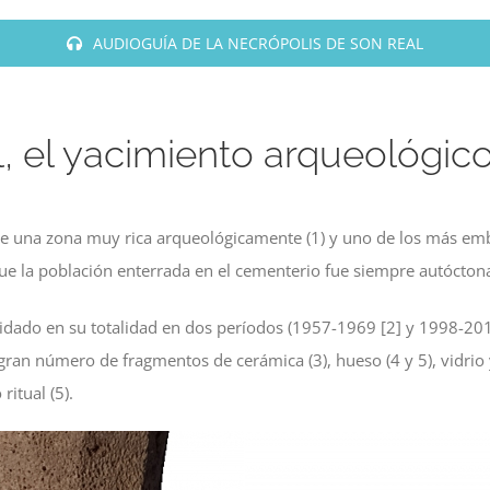
AUDIOGUÍA DE LA NECRÓPOLIS DE SON REAL
, el yacimiento arqueológic
e una zona muy rica arqueológicamente (1) y uno de los más emble
ue la población enterrada en el cementerio fue siempre autóctona
lidado en su totalidad en dos períodos (1957-1969 [2] y 1998-2
an número de fragmentos de cerámica (3), hueso (4 y 5), vidrio 
itual (5).