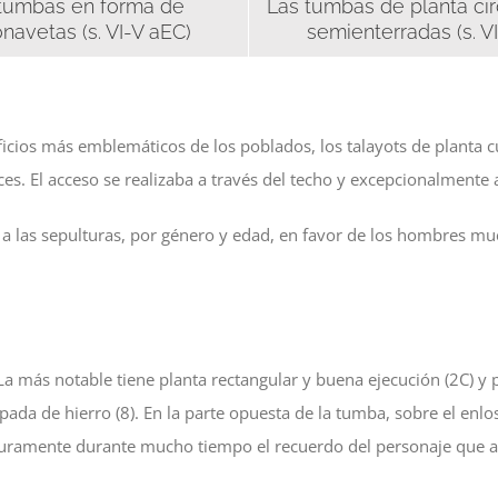
tumbas en forma de
Las tumbas de planta cir
navetas (s. VI-V aEC)
semienterradas (s. V
cios más emblemáticos de los poblados, los talayots de planta cuad
s. El acceso se realizaba a través del techo y excepcionalmente 
a las sepulturas, por género y edad, en favor de los hombres muer
a más notable tiene planta rectangular y buena ejecución (2C) y 
ada de hierro (8). En la parte opuesta de la tumba, sobre el enl
ramente durante mucho tiempo el recuerdo del personaje que aco