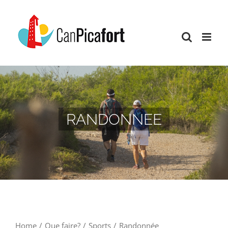
Skip
to
content
RANDONNEE
Home
/
Que faire?
/
Sports
/
Randonnée