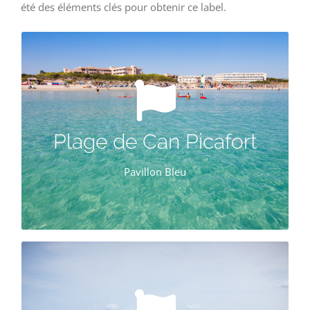
été des éléments clés pour obtenir ce label.
PAVILLON BLEU
1991
1993-2000
Plage de Can Picafort
2002-2005
Pavillon Bleu
2007-2021