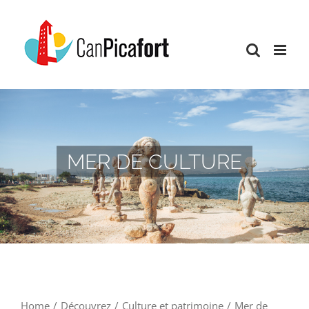
Skip
to
content
MER DE CULTURE
Home
/
Découvrez
/
Culture et patrimoine
/
Mer de