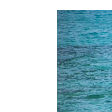
View
Larger
Image