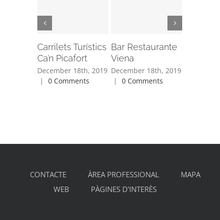
Carrilets Turístics
Bar Restaurante
Bar Res
Ca’n Picafort
Viena
Hawaii 
December 18th, 2019
December 18th, 2019
December 
|
0 Comments
|
0 Comments
|
0 Com
CONTACTE
ÀREA PROFESSIONAL
MAPA
WEB
PÀGINES D’INTERÈS