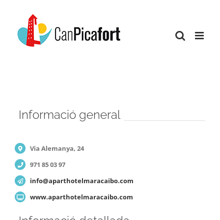
Skip
to
content
Informació general
Via Alemanya, 24
971 85 03 97
info@aparthotelmaracaibo.com
www.aparthotelmaracaibo.com