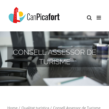
Skip
to
content
CONSELL ASSESSOR DE
TURISME
Home
/
Qualitat turística
/
Consell Assessor de Turisme