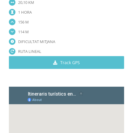
20,10 KM
1 HORA
156 M
114 M
DIFICULTAT MITJANA
RUTA LINEAL
Track GPS