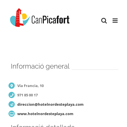
Skip
to
content
Informació general
Vía Francia, 10
971 85 00 17
direccion@hotelnordesteplaya.com
www.hotelnordesteplaya.com