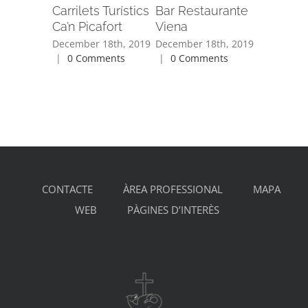
Carrilets Turístics
Bar Restaurante
Bar Res
Ca’n Picafort
Viena
Hawaii 
December 18th, 2019
December 18th, 2019
December 
|
0 Comments
|
0 Comments
|
0 Com
CONTACTE
ÀREA PROFESSIONAL
MAPA
WEB
PÀGINES D’INTERÈS