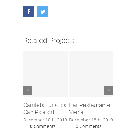
Facebook
Twitter
Related Projects
Carrilets Turístics
Bar Restaurante
Bar Res
Ca’n Picafort
Viena
Hawaii 
December 18th, 2019
December 18th, 2019
December 
|
0 Comments
|
0 Comments
|
0 Com