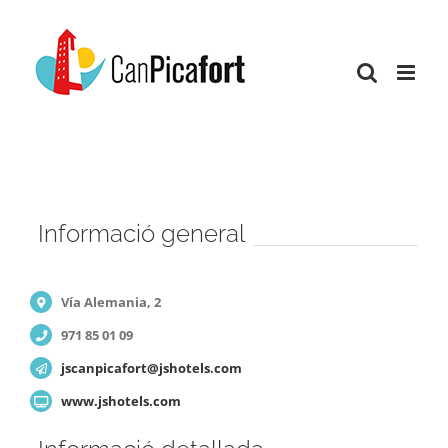
Skip
to
content
Informació general
Vía Alemania, 2
971 85 01 09
jscanpicafort@jshotels.com
www.jshotels.com