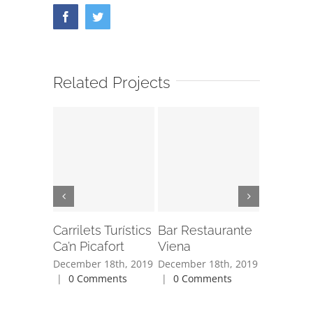
Facebook
Twitter
Related Projects
Carrilets Turístics
Bar Restaurante
Bar Res
Ca’n Picafort
Viena
Hawaii 
December 18th, 2019
December 18th, 2019
December 
|
0 Comments
|
0 Comments
|
0 Com