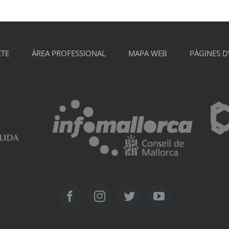
TE
ÀREA PROFESSIONAL
MAPA WEB
PÀGINES D
Facebook
Instagram
Twitter
YouTube