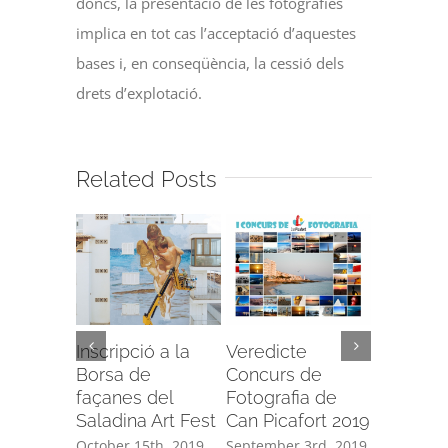
doncs, la presentació de les fotografies
implica en tot cas l’acceptació d’aquestes
bases i, en conseqüència, la cessió dels
drets d’explotació.
Related Posts
Inscripció a la
Veredicte
Program
Borsa de
Concurs de
Festes d
façanes del
Fotografia de
Beata 2
Saladina Art Fest
Can Picafort 2019
August 20t
0 Commen
October 15th, 2019
September 3rd, 2019