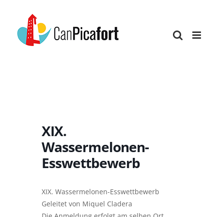
Skip
to
content
XIX.
Wassermelonen-
Esswettbewerb
XIX. Wassermelonen-Esswettbewerb
Geleitet von Miquel Cladera
Die Anmeldung erfolgt am selben Ort.