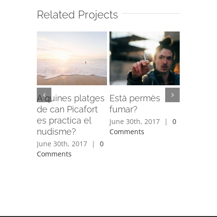
Related Projects
A quines platges
Està permès
Quins só
de can Picafort
fumar?
horaris 
es practica el
dels res
June 30th, 2017
|
0
nudisme?
Comments
June 30th,
Comment
June 30th, 2017
|
0
Comments